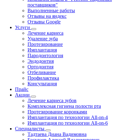
поставщиков"
Выполненные работы
Отзывы на яндекс
Отзывы Google
Услуги
Лечение кариеса
Удаление зуба
Протезирование
Имплантация
Пародонтология
Эндодонтия
Ортодонтия
Отбеливание
Профилактика
Консультация
Прайс
Акции
Лечение кариеса зубов
Комплексная гигиена полости рта
Протезирование коронками
Имплантация по технологии All-on-4
Имплантация по технологии All-on-6
Специалисты
Тадтаева Диана Вадимовна
Босулаев Алексей Владимирович