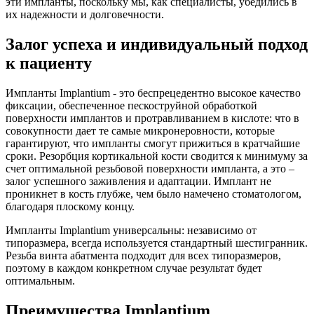
эти импланты, поскольку мы, как специалисты, убедились в
их надежности и долговечности.
Залог успеха и индивидуальный подход
к пациенту
Импланты Implantium - это беспрецедентно высокое качество
фиксации, обеспеченное пескоструйной обработкой
поверхности имплантов и протравливанием в кислоте: что в
совокупности дает те самые микронеровности, которые
гарантируют, что импланты смогут прижиться в кратчайшие
сроки. Резорбция кортикальной кости сводится к минимуму за
счет оптимальной резьбовой поверхности импланта, а это –
залог успешного заживления и адаптации. Имплант не
проникнет в кость глубже, чем было намечено стоматологом,
благодаря плоскому концу.
Импланты Implantium универсальны: независимо от
типоразмера, всегда используется стандартный шестигранник.
Резьба винта абатмента подходит для всех типоразмеров,
поэтому в каждом конкретном случае результат будет
оптимальным.
Преимущества Implantium