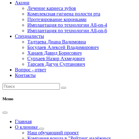
Акции
Лечение кариеса зубов
Комплексная гигиена полости рта
Протезирование коронками
Имплантация по технологии All-on-4
Имплантация по технологии All-on-6
Специалисты
Тадтаева Диана Вадимовна
Босулаев Алексей Владимирович
Ханаев Давид Борисович
Сурхаев Назир Ахмедович
Тарсаев Дагун Султанович
Вопрос - ответ
Контакты
Меню
Главная
О клинике
Наш обучающий проект
Компания вошла в "Рейтинг надёжных