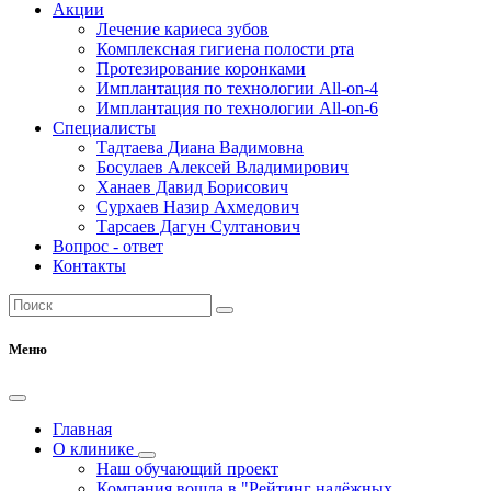
Акции
Лечение кариеса зубов
Комплексная гигиена полости рта
Протезирование коронками
Имплантация по технологии All-on-4
Имплантация по технологии All-on-6
Специалисты
Тадтаева Диана Вадимовна
Босулаев Алексей Владимирович
Ханаев Давид Борисович
Сурхаев Назир Ахмедович
Тарсаев Дагун Султанович
Вопрос - ответ
Контакты
Меню
Главная
О клинике
Наш обучающий проект
Компания вошла в "Рейтинг надёжных