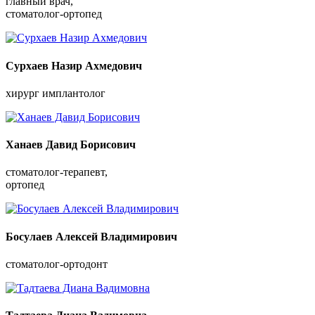
главный врач,
стоматолог-ортопед
Сурхаев Назир Ахмедович
хирург имплантолог
Ханаев Давид Борисович
cтоматолог-терапевт,
ортопед
Босулаев Алексей Владимирович
cтоматолог-ортодонт