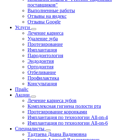
поставщиков"
Выполненные работы
Отзывы на яндекс
Отзывы Google
Услуги
Лечение кариеса
Удаление зуба
Протезирование
Имплантация
Пародонтология
Эндодонтия
Ортодонтия
Отбеливание
Профилактика
Консультация
Прайс
Акции
Лечение кариеса зубов
Комплексная гигиена полости рта
Протезирование коронками
Имплантация по технологии All-on-4
Имплантация по технологии All-on-6
Специалисты
Тадтаева Диана Вадимовна
Босулаев Алексей Владимирович